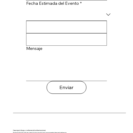
Fecha Estimada del Evento
*
Mensaje
Enviar
Neuropsicóloga y conferencista internacional.
Formación basada en ciencia para promover salud mental desde la infancia.