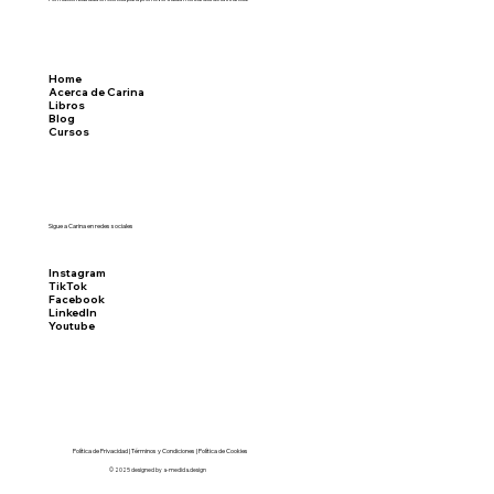
Home
Acerca de Carina
Libros
Blog
Cursos
Sigue a Carina en redes sociales
Instagram
TikTok
Facebook
LinkedIn
Youtube
Política de Privacidad | Términos y Condiciones | Política de Cookies
© 2025 designed by a-medida.design