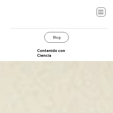
Blog
Contenido con
Ciencia